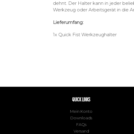
dehnt. Der Halter kann in jeder bel
Werkzeug oder Arbeitsgerät in die
Lieferumfang:
1x Quick Fist Werkzeughalter
QUICK LINKS
Mein Konto
Downloads
FAQs
Versand