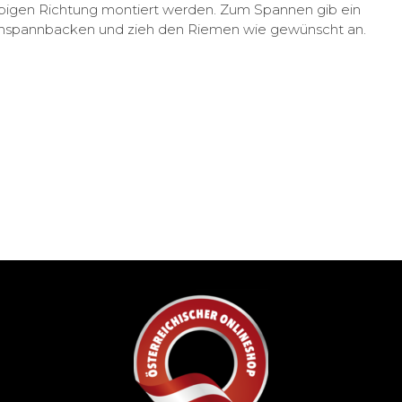
iebigen Richtung montiert werden. Zum Spannen gib ein
 Anspannbacken und zieh den Riemen wie gewünscht an.