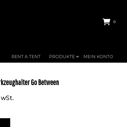
0
RENT A TENT
PRODUKTE
MEIN KONTO
rkzeughalter Go Between
MwSt.
B