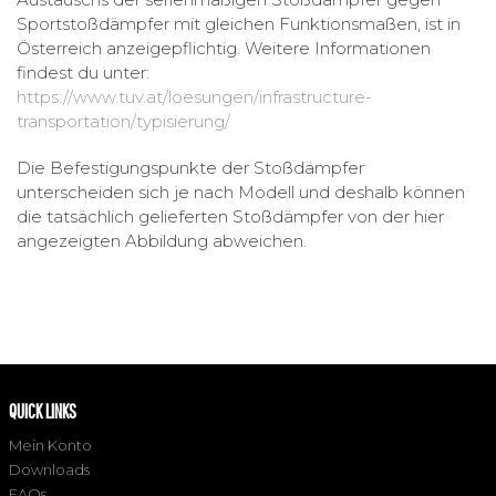
Sportstoßdämpfer mit gleichen Funktionsmaßen, ist in
Österreich anzeigepflichtig. Weitere Informationen
findest du unter:
https://www.tuv.at/loesungen/infrastructure-
transportation/typisierung/
Die Befestigungspunkte der Stoßdämpfer
unterscheiden sich je nach Modell und deshalb können
die tatsächlich gelieferten Stoßdämpfer von der hier
angezeigten Abbildung abweichen.
QUICK LINKS
Mein Konto
Downloads
FAQs